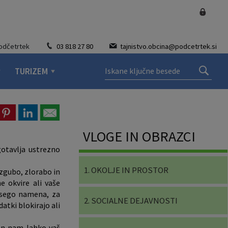
Podčetrtek
03 818 27 80
tajnistvo.obcina@podcetrtek.si
TURIZEM
VLOGE IN OBRAZCI
otavlja ustrezno
1. OKOLJE IN PROSTOR
zgubo, zlorabo in
 okvire ali vaše
dosego namena, za
2. SOCIALNE DEJAVNOSTI
atki blokirajo ali
men nam lahko vaš