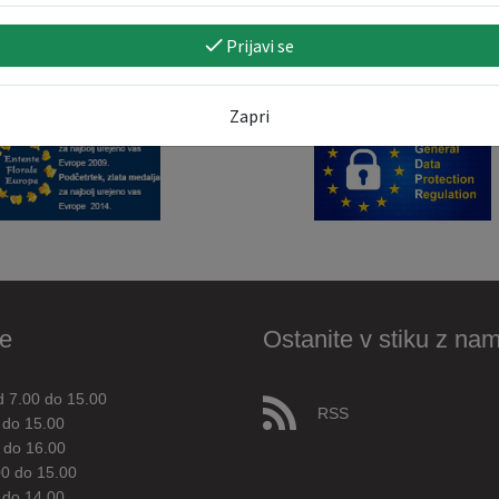
Prijavi se
Zapri
e
Ostanite v stiku z nam
d 7.00 do 15.00
RSS
 do 15.00
 do 16.00
00 do 15.00
 do 14.00