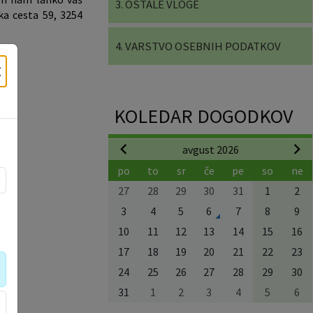
3. OSTALE VLOGE
ka cesta 59, 3254
4. VARSTVO OSEBNIH PODATKOV
×
KOLEDAR DOGODKOV
avgust 2026
po
to
sr
če
pe
so
ne
27
28
29
30
31
1
2
3
4
5
6
7
8
9
10
11
12
13
14
15
16
17
18
19
20
21
22
23
24
25
26
27
28
29
30
31
1
2
3
4
5
6