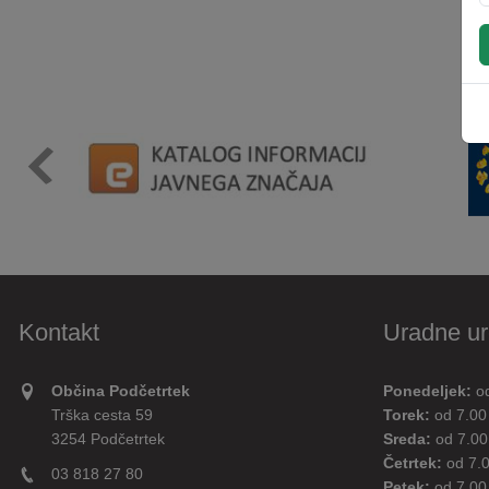
Kontakt
Uradne ur
Občina Podčetrtek
Ponedeljek:
o
Trška cesta 59
Torek:
od 7.00
3254 Podčetrtek
Sreda:
od 7.00
Četrtek:
od 7.
03 818 27 80
Petek:
od 7.00