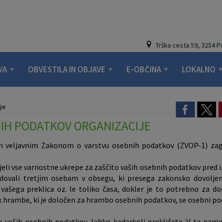
Trška cesta 59, 3254 
VA
OBVESTILA IN OBJAVE
E-OBČINA
LOKALNO
je
NIH PODATKOV ORGANIZACIJE
 in veljavnim Zakonom o varstvu osebnih podatkov (ZVOP-1) zag
li vse varnostne ukrepe za zaščito vaših osebnih podatkov pred i
vali tretjim osebam v obsegu, ki presega zakonsko dovoljene
do vašega preklica oz. le toliko časa, dokler je to potrebno za 
ok hrambe, ki je določen za hrambo osebnih podatkov, se osebni pod
lavo vaših osebnih podatkov, lahko kadarkoli prekličete. V ta na