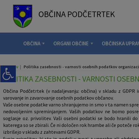
OBČINA
PODČETRTEK
Za pričetek iskanja kliknite na puščico >
OBVESTILA IN OBJAVE
Informativni izračun
OBČINSKA UPRAVA
ORGANI OBČINE
OBČINSKI SVET
E-OBČINA
LOKALNO
TURIZEM
OBČINA
Vizitka občine
Župan občine
Naloge in pristojnosti
Naloge in pristojnosti
Novice in objave
Vloge in obrazci
Komunalni prispevek
Pomembne številke
Znamenitosti
OBČINA
ORGANI OBČINE
OBČINSKA UPRA
Kontaktni obrazec
OBČINSKI SVET
Člani občinskega sveta
Imenik zaposlenih
Koledar dogodkov
Pobude občanov
NUSZ
Javni zavodi
Gostinstvo
Domov
Politika zasebnosti - varnosti osebnih podatkov organizaci
Predstavitev občine
Nadzorni odbor
Seje občinskega sveta
Uradne ure - delovni čas
Zapore cest
Vprašajte občino
Društva in združenja
Prenočišča
POLITIKA ZASEBNOSTI - VARNOSTI OSEB
Grb in zastava
Občinska volilna komisija
Delovna telesa
Pooblaščeni za odločanje
Lokalni utrip - novice
E-obveščanje občanov
Gosp. javne službe
Izleti in poti
Občina Podčetrtek (v nadaljevanju: občina) v skladu z GDPR
varovanje in zavarovanje osebnih podatkov občanov.
Občinski praznik
Civilna zaščita
Preventiva in vzgoja v cestnem prometu
Medobčinski inšpektorat in redarstvo
Javni razpisi in objave
Informativni izračun
Osmrtnice v občini
Lokalni ponudniki
Vaše osebne podatke varno shranjujemo in smo v ta namen spreje
nedovoljenim spreminjanjem. Vaših podatkov ne bomo posredo
Občinski nagrajenci
Projekti in investicije
soglasje oz. privolitev. Vaši osebni podatki se bodo hranili 
katerega so se zbirali. Če ni določen rok hrambe ali če poteče r
izbrišejo v skladu z zahtevami GDPR.
Fotogalerija
Prostorski akti občine
Svojo privolitev, ki ste jo podali v zvezi z uporabo ali obde