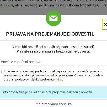
trtek.si
, ali z navadno pošto na naslov Občina Podčetrtek, Trš
PRIJAVA NA PREJEMANJE E-OBVESTIL
Želite biti obveščeni o novih objavah na spletni strani?
Prijavite se na prejemanje brezplačnih e-obvestil.
Strinjam se, da se moji podatki obdelujejo za namen obveščanja in sem
seznanjen, da lahko privolitev kadarkoli prekličem. Obvestilo o obdelavi
osebnih podatkov si lahko preberete
tukaj
.
SMS obveščanje je na voljo samo za prejemanje izrednih obvestil.